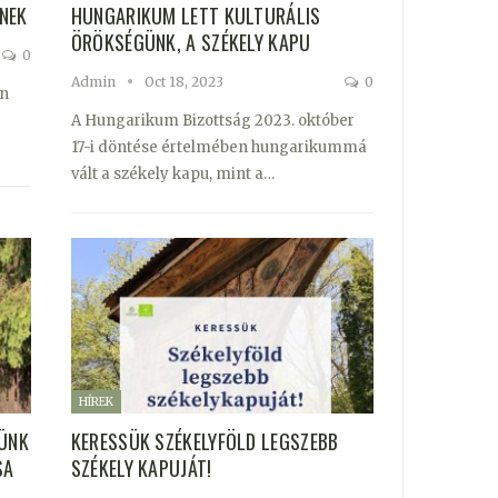
NEK
HUNGARIKUM LETT KULTURÁLIS
ÖRÖKSÉGÜNK, A SZÉKELY KAPU
0
Admin
Oct 18, 2023
0
an
A Hungarikum Bizottság 2023. október
17-i döntése értelmében hungarikummá
vált a székely kapu, mint a…
HÍREK
TÜNK
KERESSÜK SZÉKELYFÖLD LEGSZEBB
SA
SZÉKELY KAPUJÁT!