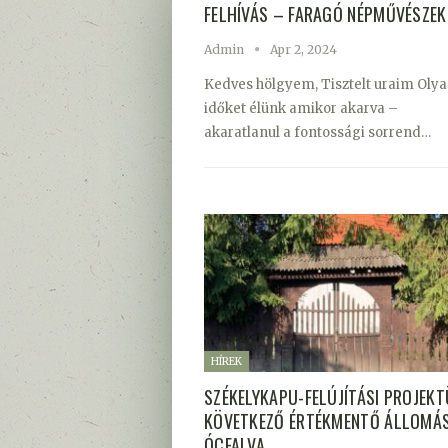
FELHÍVÁS – FARAGÓ NÉPMŰVÉSZEK
Admin
Apr 2, 2024
Kedves hölgyem, Tisztelt uraim Oly
időket élünk amikor akarva –
akaratlanul a fontossági sorrend…
HÍREK
SZÉKELYKAPU-FELÚJÍTÁSI PROJEK
KÖVETKEZŐ ÉRTÉKMENTŐ ÁLLOMÁ
ÓCFALVA