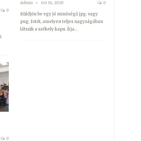
Admin
Oct 16, 2020
0
0
Küldjön be egy jó minőségű jpg. vagy
png. fotót, amelyen teljes nagyságában
látszik a székely kapu. Írja…
i
0