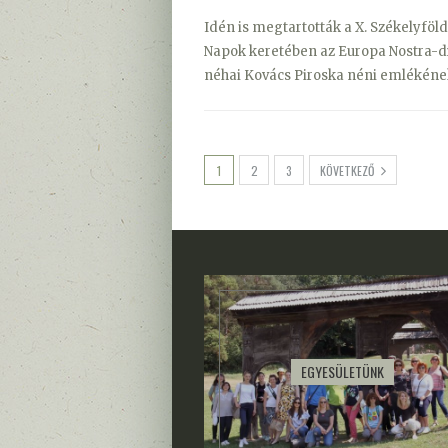
Idén is megtartották a X. Székelyföld
Napok keretében az Europa Nostra-dí
néhai Kovács Piroska néni emlékén
1
2
3
KÖVETKEZŐ
EGYESÜLETÜNK