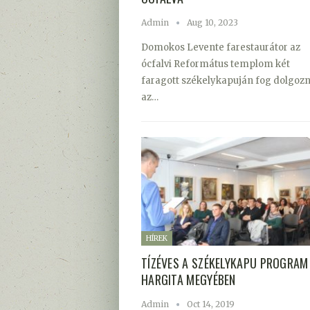
Admin
Aug 10, 2023
Domokos Levente farestaurátor az
ócfalvi Református templom két
faragott székelykapuján fog dolgozn
az…
HÍREK
TÍZÉVES A SZÉKELYKAPU PROGRAM
HARGITA MEGYÉBEN
Admin
Oct 14, 2019