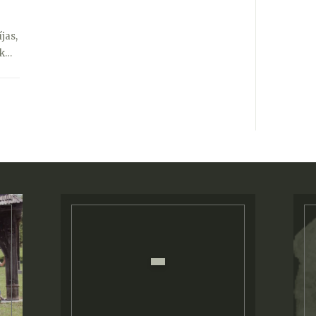
jas,
ek…