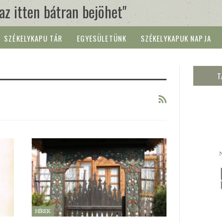
 az itten bátran bejöhet"
SZÉKELYKAPU TÁR
EGYESÜLETÜNK
SZÉKELYKAPUK NAPJA
T
HÍREK