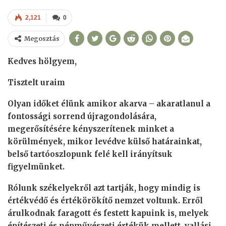
2,121
0
Megosztás
Kedves hölgyem,
Tisztelt uraim
Olyan időket élünk amikor akarva – akaratlanul a
fontossági sorrend újragondolására,
megerősítésére kényszerítenek minket a
körülmények, mikor levédve külső határainkat,
belső tartóoszlopunk felé kell irányítsuk
figyelmünket.
Rólunk székelyekről azt tartják, hogy mindig is
értékvédő és értékörökítő nemzet voltunk. Erről
árulkodnak faragott és festett kapuink is, melyek
építészeti és népművészeti értékük mellett, vallási