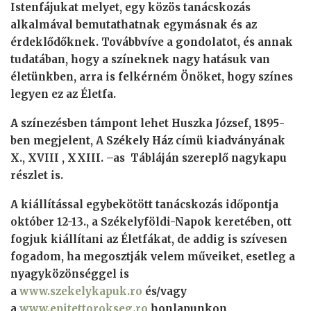
Istenfájukat melyet, egy közös tanácskozás
alkalmával bemutathatnak egymásnak és az
érdeklődőknek. Továbbvíve a gondolatot, és annak
tudatában, hogy a színeknek nagy hatásuk van
életünkben, arra is felkérném Önöket, hogy színes
legyen ez az Életfa.
A színezésben támpont lehet Huszka József, 1895-
ben megjelent, A Székely Ház címü kiadványának
X., XVIII , XXIII. –as Tábláján szereplő nagykapu
részlet is.
A kiállítással egybekötött tanácskozás időpontja
október 12-13., a Székelyföldi-Napok keretében, ott
fogjuk kiállítani az Életfákat, de addig is szívesen
fogadom, ha megosztják velem műveiket, esetleg a
nyagyközönséggel is
a
www.szekelykapuk.ro
és/vagy
a
www.epitettorokseg.ro
honlapunkon