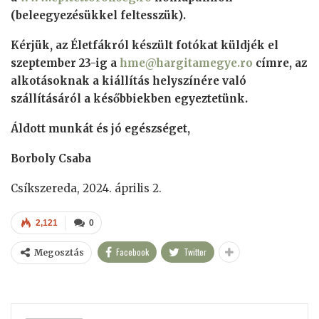
(beleegyezésükkel feltesszük).
Kérjük, az Életfákról készült fotókat küldjék el
szeptember 23-ig a
hme@hargitamegye.ro
címre, az
alkotásoknak a kiállítás helyszínére való
szállításáról a későbbiekben egyeztetünk.
Áldott munkát és jó egészséget,
Borboly Csaba
Csíkszereda, 2024. április 2.
2,121
0
Facebook
Twitter
Megosztás