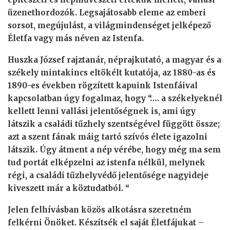
üzenethordozók. Legsajátosabb eleme az emberi
sorsot, megújulást, a világmindenséget jelképező
Életfa vagy más néven az Istenfa.
Huszka József rajztanár, néprajkutató, a magyar és a
székely mintakincs eltökélt kutatója, az 1880-as és
1890-es években rögzített kapuink Istenfáival
kapcsolatban úgy fogalmaz, hogy “…. a székelyeknél
kellett lenni vallási jelentőségnek is, ami úgy
látszik a családi tűzhely szentségével függött össze;
azt a szent fának máig tartó szívós élete igazolni
látszik. Úgy átment a nép vérébe, hogy még ma sem
tud portát elképzelni az istenfa nélkül, melynek
régi, a családi tűzhelyvédő jelentősége nagyideje
kiveszett már a köztudatból. “
Jelen felhívásban közös alkotásra szeretném
felkérni Önöket. Készítsék el saját Életfájukat –