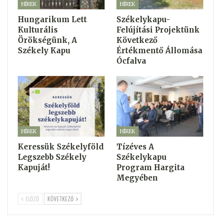
HÍREK
HÍREK
Hungarikum Lett
Székelykapu-
Kulturális
Felújítási Projektünk
Örökségünk, A
Következő
Székely Kapu
Értékmentő Állomása
Ócfalva
HÍREK
HÍREK
Keressük Székelyföld
Tízéves A
Legszebb Székely
Székelykapu
Kapuját!
Program Hargita
Megyében
ELŐZŐ
KÖVETKEZŐ