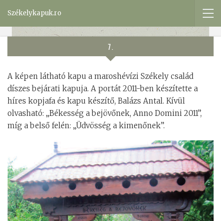
Székelykapuk.ro
7.
A képen látható kapu a maroshévízi Székely család
díszes bejárati kapuja. A portát 2011-ben készítette a
híres kopjafa és kapu készítő, Balázs Antal. Kívül
olvasható: „Békesség a bejövőnek, Anno Domini 2011”,
míg a belső felén: „Üdvösség a kimenőnek”.