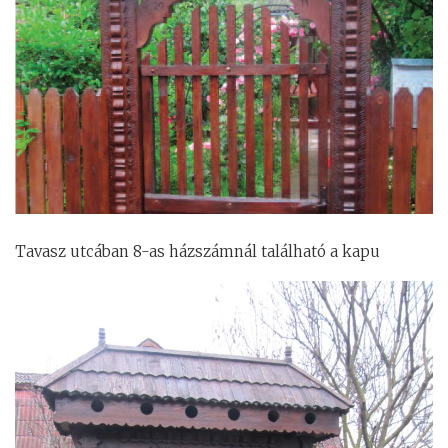
Tavasz utcában 8-as házszámnál található a kapu