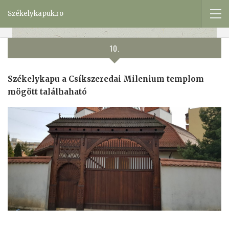
Székelykapuk.ro
10.
Székelykapu a Csíkszeredai Milenium templom
mögött találhaható